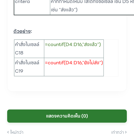
critera
ค่าที่กำหนดให้นับ ใส่ได้ทั้งชื่อเซลล์ เช่น D5 
เช่น "ส่งแล้ว")
ตัวอย่าง
:
คำสั่งในเซลล์
=countif(D4:D16,"ส่งแล้ว")
C18
คำสั่งในเซลล์
=countif(D4:D16,"ยังไม่ส่ง")
C19
แสดงความคิดเห็น (0)
ใหม่กว่า
เก่ากว่า