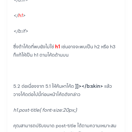
</
h1
>
</b:if>
ซึ่งถ้าโค้ดที่พบยังไม่ใช่
h1
เช่นอาจจะพบเป็น h2 หรือ h3
ก็แก้ให้เป็น h1 ตามโค้ดด้านบน
5.2 ต่อเนื่องจาก 5.1 ให้ค้นหาโค้ด
]]></b:skin>
แล้ว
วางโค้ดต่อไปนี้ก่อนหน้าโค้ดดังกล่าว
h1.post-title{ font-size:20px;}
คุณสามารถปรับขนาด post-title ได้ตามความเหมาะสม