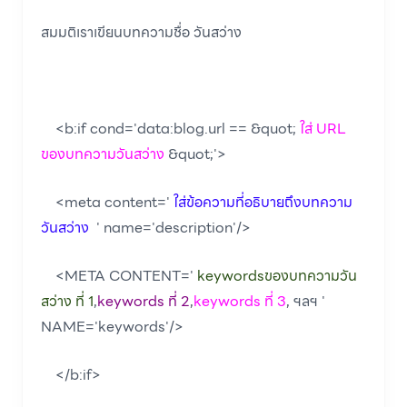
สมมติเราเขียนบทความชื่อ วันสว่าง
<b:if cond='data:blog.url == &quot;
ใส่ URL
ของบทความวันสว่าง
&quot;'>
<meta content='
ใส่ข้อความที่อธิบายถึงบทความ
วันสว่าง
' name='description'/>
<META CONTENT='
keywordsของบทความวัน
สว่าง ที่ 1
,
keywords ที่ 2
,
keywords ที่ 3
, ฯลฯ '
NAME='keywords'/>
</b:if>