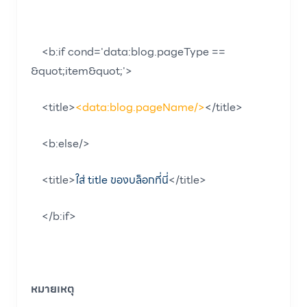
<b:if cond='data:blog.pageType ==
&quot;item&quot;'>
<title>
<data:blog.pageName/>
</title>
<b:else/>
<title>
ใส่ title ของบล็อกที่นี่
</title>
</b:if>
หมายเหตุ