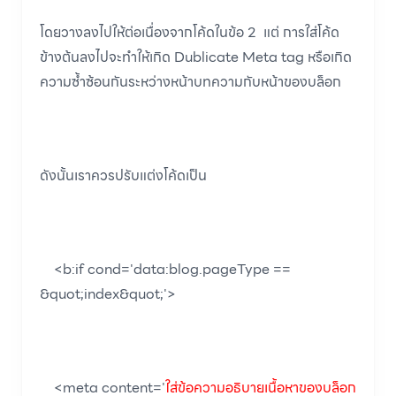
โดยวางลงไปให้ต่อเนื่องจากโค้ดในข้อ 2 แต่ การใส่โค้ด
ข้างต้นลงไปจะทำให้เกิด Dublicate Meta tag หรือเกิด
ความซ้ำซ้อนกันระหว่างหน้าบทความกับหน้าของบล็อก
ดังนั้นเราควรปรับแต่งโค้ดเป็น
<b:if cond='data:blog.pageType ==
&quot;index&quot;'>
<meta content='
ใส่ข้อความอธิบายเนื้อหาของบล็อก