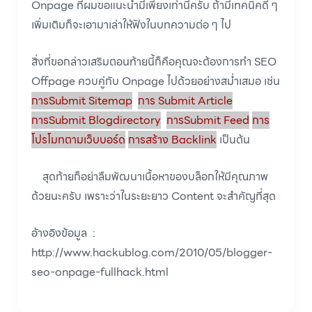
Onpage ที่ผมขอแนะนำมีเพียงเท่านี้ครับ ถ้ามีเทคนิคดี ๆ
เพิ่มเติมก็จะเอามาเล่าให้ฟังในบทความต่อ ๆ ไป
สิ่งที่ขอกล่าวเสริมตอนท้ายนี้ก็คือคุณจะต้องการทำ SEO
Offpage ควบคู่กับ Onpage ไปด้วยอย่างสม่ำเสมอ เช่น
การSubmit Sitemap
การ Submit Article
การSubmit Blogdirectory
การSubmit Feed
การ
โปรโมทตามเว็บบอร์ด
การสร้าง Backlink
เป็นต้น
สุดท้ายก็อย่าลืมพัฒนาเนื้อหาของบล็อกให้มีคุณภาพ
ด้วยนะครับ เพราะว่าในระยะยาว Content จะสำคัญที่สุด
อ้างอิงข้อมูล :
http://www.hackublog.com/2010/05/blogger-
seo-onpage-fullhack.html