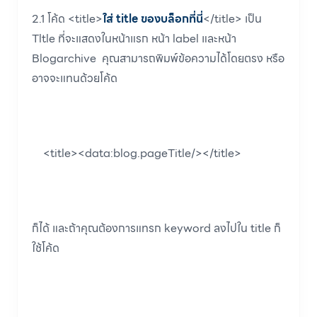
2.1 โค้ด <title>
ใส่ title ของบล็อกที่นี่
</title> เป็น
Tltle ที่จะแสดงในหน้าแรก หน้า label และหน้า
Blogarchive คุณสามารถพิมพ์ข้อความได้โดยตรง หรือ
อาจจะแทนด้วยโค้ด
<title><data:blog.pageTitle/></title>
ก็ได้ และถ้าคุณต้องการแทรก keyword ลงไปใน title ก็
ใช้โค้ด