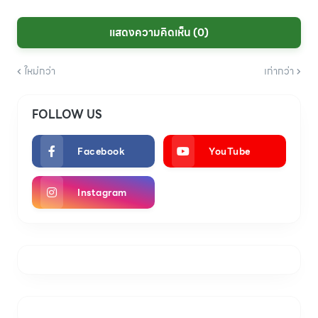
แสดงความคิดเห็น (0)
ใหม่กว่า
เก่ากว่า
FOLLOW US
Facebook
YouTube
Instagram