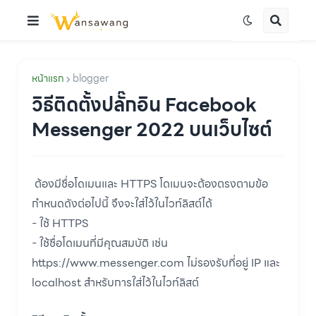
หน้าแรก
blogger
วิธีติดตั้งปลั๊กอิน Facebook
Messenger 2022 บนเว็บไซต์
ต้องมีชื่อโดเมนและ HTTPS โดเมนจะต้องตรงตามข้อ
กำหนดดังต่อไปนี้ จึงจะใส่ไว้ในไวท์ลิสต์ได้
- ใช้ HTTPS
- ใช้ชื่อโดเมนที่มีคุณสมบัติ เช่น
https://www.messenger.com ไม่รองรับที่อยู่ IP และ
localhost สำหรับการใส่ไว้ในไวท์ลิสต์