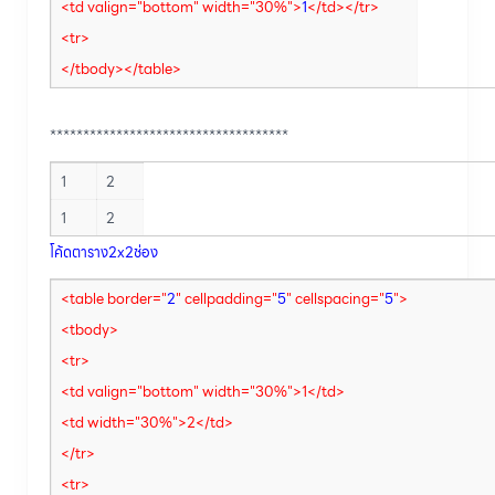
<td valign="bottom" width="30%">
1
</td>
</tr>
<tr>
</tbody></table>
************************************
1
2
1
2
โค้ดตาราง2x2ช่อง
<table border="
2
" cellpadding="
5
" cellspacing="
5
">
<tbody>
<tr>
<td valign="bottom" width="30%">1</td>
<td width="30%">2</td>
</tr>
<tr>