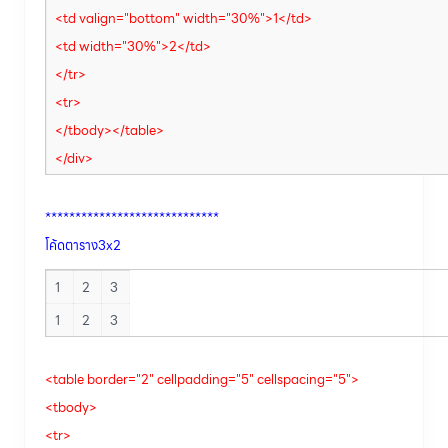
<td valign="bottom" width="30%">1</td>
<td width="30%">2</td>
</tr>
<tr>
</tbody></table>
</div>
*****************************
โค้ดตาราง3x2
1
2
3
1
2
3
<table border="2" cellpadding="5" cellspacing="5">
<tbody>
<tr>