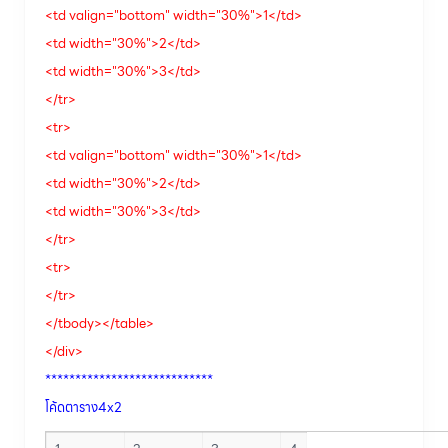
<td valign="bottom" width="30%">1</td>
<td width="30%">2</td>
<td width="30%">3</td>
</tr>
<tr>
<td valign="bottom" width="30%">1</td>
<td width="30%">2</td>
<td width="30%">3</td>
</tr>
<tr>
</tr>
</tbody></table>
</div>
****************************
โค้ดตาราง4x2