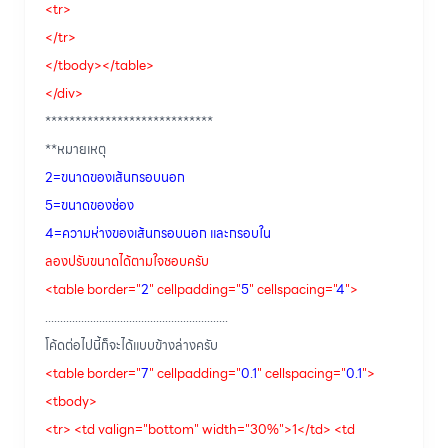
<tr>
</tr>
</tbody></table>
</div>
****************************
**หมายเหตุ
2=ขนาดของเส้นกรอบนอก
5=ขนาดของช่อง
4=ความห่างของเส้นกรอบนอก และกรอบใน
ลองปรับขนาดได้ตามใจชอบครับ
<table border="
2
" cellpadding="
5
" cellspacing="
4
">
.............................................................
โค้ดต่อไปนี้ก็จะได้แบบข้างล่างครับ
<table border="
7
" cellpadding="
0.1
" cellspacing="
0.1
">
<tbody>
<tr> <td valign="bottom" width="30%">1</td> <td