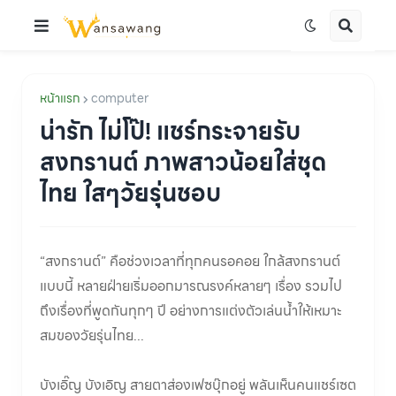
หน้าแรก
computer
น่ารัก ไม่โป๊! แชร์กระจายรับ
สงกรานต์ ภาพสาวน้อยใส่ชุด
ไทย ใสๆวัยรุ่นชอบ
“สงกรานต์” คือช่วงเวลาที่ทุกคนรอคอย ใกล้สงกรานต์
แบบนี้ หลายฝ่ายเริ่มออกมารณรงค์หลายๆ เรื่อง รวมไป
ถึงเรื่องที่พูดกันทุกๆ ปี อย่างการแต่งตัวเล่นน้ำให้เหมาะ
สมของวัยรุ่นไทย...
บังเอิ๊ญ บังเอิญ สายตาส่องเฟซบุ๊กอยู่ พลันเห็นคนแชร์เซต